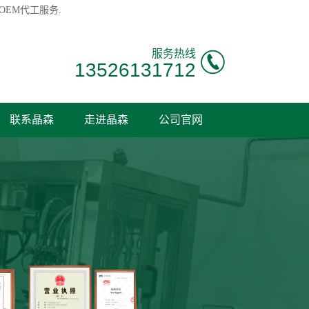
OEM代工服务.
服务热线
13526131712
联系晶森
走进晶森
公司官网