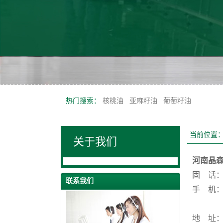
热门搜索：
核桃油
亚麻籽油
葡萄籽油
当前位置
关于我们
河南晶
固 话：40
联系我们
手 机：13
1873
地 址