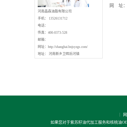
网 址：ww
河南晶森油脂有限公司
手机： 13526131712
电话：
传真：400-0373-528
邮箱：
网址：
http://shanghai.hnjsyzgs.com/
地址： 河南新乡卫辉后河镇
网
如果您对于紫苏籽油代加工服务和核桃油OE