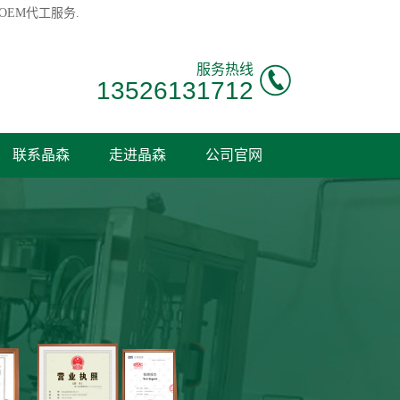
OEM代工服务.
服务热线
13526131712
联系晶森
走进晶森
公司官网