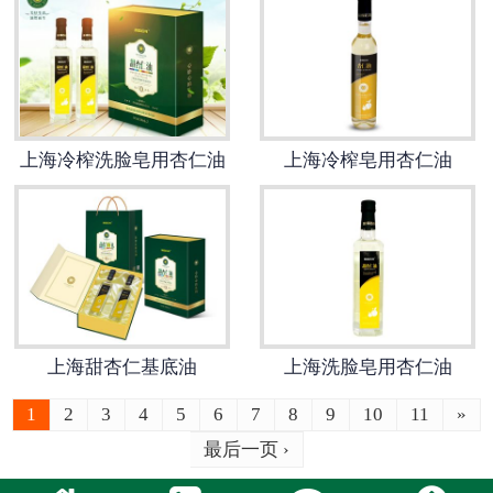
上海冷榨洗脸皂用杏仁油
上海冷榨皂用杏仁油
上海甜杏仁基底油
上海洗脸皂用杏仁油
1
2
3
4
5
6
7
8
9
10
11
»
最后一页 ›