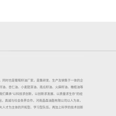
，同时也是葡萄籽油厂家，是集研发、生产及销售于一体的企
籽油、杏仁油、小麦胚芽油、南瓜籽油、火麻籽油、橄榄油等
我们秉承“以科技求创新，以创新求发展、以质量求生存”的经
宗旨，真诚与社会各界合作，河南晶森油脂有限公司以人为本，
大人才为主体的开拓型、学习型队伍，再加上科学的技术创新