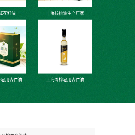
红花籽油
上海核桃油生产厂家
脸皂用杏仁油
上海冷榨皂用杏仁油