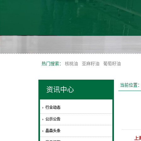
热门搜索：
核桃油
亚麻籽油
葡萄籽油
当前位置
资讯中心
行业动态
公示公告
晶森头条
上