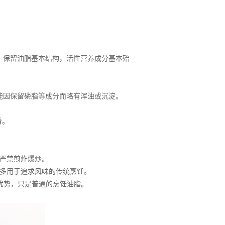
保留油脂基本结构，活性营养成分基本殆
能因保留磷脂等成分而略有浑浊或沉淀。
看。
严禁煎炸爆炒。
多用于追求风味的传统烹饪。
优势，只是普通的烹饪油脂。