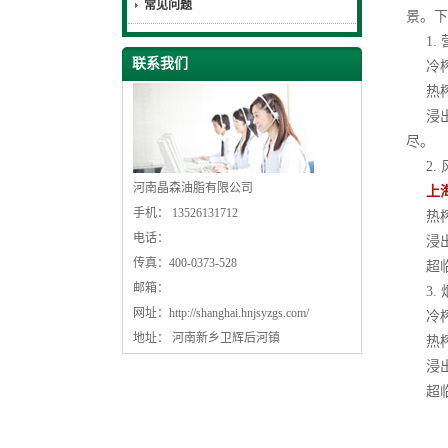
常见问题
景。下
1. 
联系我们
冷榨
热榨
浸出
尽。
2. 
河南晶森油脂有限公司
上
手机： 13526131712
热榨
电话：
浸出
传真：400-0373-528
超临
邮箱：
3. 
网址：
http://shanghai.hnjsyzgs.com/
冷榨油
地址： 河南新乡卫辉后河镇
热榨油
浸出精
超临