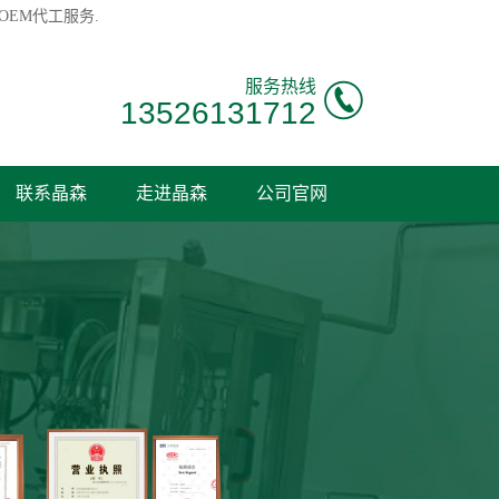
OEM代工服务.
服务热线
13526131712
联系晶森
走进晶森
公司官网