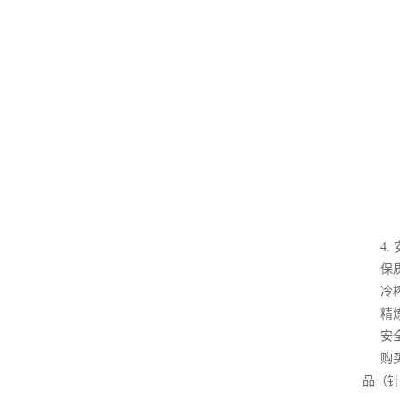
4. 
保质期
冷榨
精炼油
安全性
购买亚
品（针