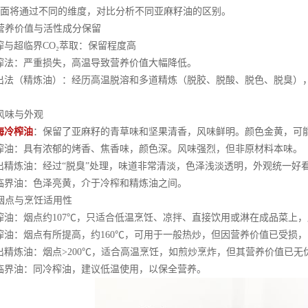
面将通过不同的维度，对比分析不同亚麻籽油的区别。
营养价值与活性成分保留
与超临界CO₂萃取：保留程度高
法：严重损失，高温导致营养价值大幅降低。
法（精炼油）：经历高温脱溶和多道精炼（脱胶、脱酸、脱色、脱臭），
风味与外观
海冷榨油
：保留了亚麻籽的青草味和坚果清香，风味鲜明。颜色金黄，可
油：具有浓郁的烤香、焦香味，颜色深。风味强烈，但非原材料本味。
精炼油：经过“脱臭”处理，味道非常清淡，色泽浅淡透明，外观统一好
界油：色泽亮黄，介于冷榨和精炼油之间。
烟点与烹饪适用性
：烟点约107℃，只适合低温烹饪、凉拌、直接饮用或淋在成品菜上，
：烟点有所提高，约160℃，可用于一般热炒，但因营养价值已受损，
炼油：烟点>200℃，适合高温烹饪，如煎炒烹炸，但其营养价值已无
界油：同冷榨油，建议低温使用，以保全营养。